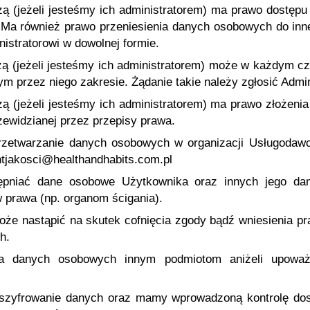
zą (jeżeli jesteśmy ich administratorem) ma prawo dostępu
. Ma również prawo przeniesienia danych osobowych do in
istratorowi w dowolnej formie.
zą (jeżeli jesteśmy ich administratorem) może w każdym c
przez niego zakresie. Żądanie takie należy zgłosić Admini
zą (jeżeli jesteśmy ich administratorem) ma prawo złożen
ewidzianej przez przepisy prawa.
rzetwarzanie danych osobowych w organizacji Usługodawcy
tjakosci@healthandhabits.com.pl
pniać dane osobowe Użytkownika oraz innych jego d
 prawa (np. organom ścigania).
że nastąpić na skutek cofnięcia zgody bądź wniesienia p
h.
ia danych osobowych innym podmiotom aniżeli upowa
szyfrowanie danych oraz mamy wprowadzoną kontrolę dos