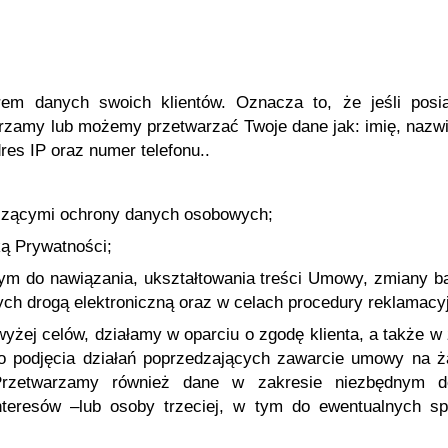
rem danych swoich klientów. Oznacza to, że jeśli posi
arzamy lub możemy przetwarzać Twoje dane jak: imię, nazwi
dres IP oraz numer telefonu..
yczącymi ochrony danych osobowych;
ką Prywatności;
nym do nawiązania, ukształtowania treści Umowy, zmiany bą
ych drogą elektroniczną oraz w celach procedury reklamacyj
wyżej celów, działamy w oparciu o zgodę klienta, a także 
 podjęcia działań poprzedzających zawarcie umowy na żąd
Przetwarzamy również dane w zakresie niezbędnym d
nteresów –lub osoby trzeciej, w tym do ewentualnych 