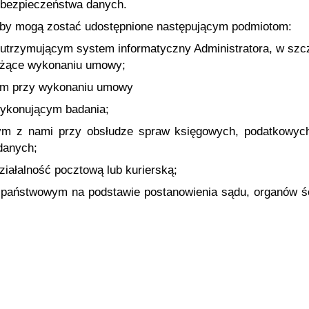
 bezpieczeństwa danych.
by mogą zostać udostępnione następującym podmiotom:
 utrzymującym system informatyczny Administratora, w sz
użące wykonaniu umowy;
ym przy wykonaniu umowy
ykonującym badania;
ym z nami przy obsłudze spraw księgowych, podatkowych
danych;
ałalność pocztową lub kurierską;
państwowym na podstawie postanowienia sądu, organów ści