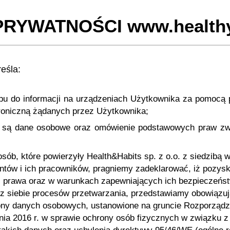
RYWATNOŚCI www.healthy-i
reśla:
u do informacji na urządzeniach Użytkownika za pomocą pl
roniczną żądanych przez Użytkownika;
ne są dane osobowe oraz omówienie podstawowych praw z
sób, które powierzyły Health&Habits sp. z o.o. z siedzib
entów i ich pracowników, pragniemy zadeklarować, iż pozy
mi prawa oraz w warunkach zapewniających ich bezpieczeńs
z siebie procesów przetwarzania, przedstawiamy obowiązują
ny danych osobowych, ustanowione na gruncie Rozporządze
tnia 2016 r. w sprawie ochrony osób fizycznych w związku