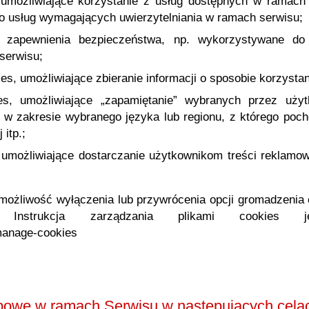
, umożliwiające korzystanie z usług dostępnych w ramach s
 usług wymagających uwierzytelniania w ramach serwisu;
do zapewnienia bezpieczeństwa, np. wykorzystywane d
serwisu;
ies, umożliwiające zbieranie informacji o sposobie korzysta
kies, umożliwiające „zapamiętanie” wybranych przez użyt
. w zakresie wybranego języka lub regionu, z którego poch
 itp.;
, umożliwiające dostarczanie użytkownikom treści reklamo
możliwość wyłączenia lub przywrócenia opcji gromadzenia
ej. Instrukcja zarządzania plikami cookies
/manage-cookies
owe w ramach Serwisu w następujących celac