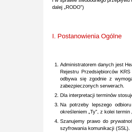
i w sprawie swobodnego przepływu 
dalej „RODO”)
I. Postanowienia Ogólne
Administratorem danych jest He
Rejestru Przedsiębiorców KR
odbywa się zgodnie z wymoga
zabezpieczonych serwerach.
Dla interpretacji terminów stosu
Na potrzeby lepszego odbioru 
określeniem „Ty”, z kolei termin 
Szanujemy prawo do prywatnoś
szyfrowania komunikacji (SSL).