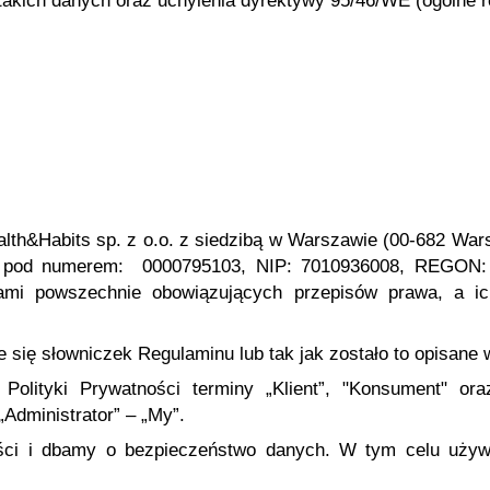
takich danych oraz uchylenia dyrektywy 95/46/WE (ogólne r
alth&Habits sp. z o.o. z siedzibą w Warszawie (00-682 War
S pod numerem: 0000795103, NIP: 7010936008, REGON:
mi powszechnie obowiązujących przepisów prawa, a i
je się słowniczek Regulaminu lub tak jak zostało to opisane 
Polityki Prywatności terminy „Klient”, "Konsument" ora
„Administrator” – „My”.
ci i dbamy o bezpieczeństwo danych. W tym celu używan