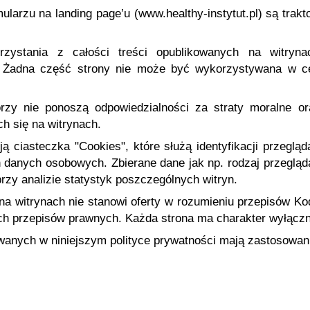
arzu na landing page’u (www.healthy-instytut.pl) są trakt
ystania z całości treści opublikowanych na witryna
h. Żadna część strony nie może być wykorzystywana w c
utorzy nie ponoszą odpowiedzialności za straty moralne 
ch się na witrynach.
ą ciasteczka "Cookies", które służą identyfikacji przegląd
h danych osobowych. Zbierane dane jak np. rodzaj przeglą
rzy analizie statystyk poszczególnych witryn.
na witrynach nie stanowi oferty w rozumieniu przepisów K
ch przepisów prawnych. Każda strona ma charakter wyłączn
owanych w niniejszym polityce prywatności mają zastosowan